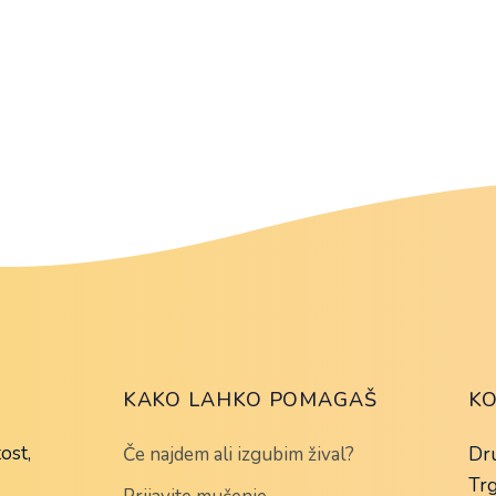
KAKO LAHKO POMAGAŠ
K
ost,
Če najdem ali izgubim žival?
Dru
Trg