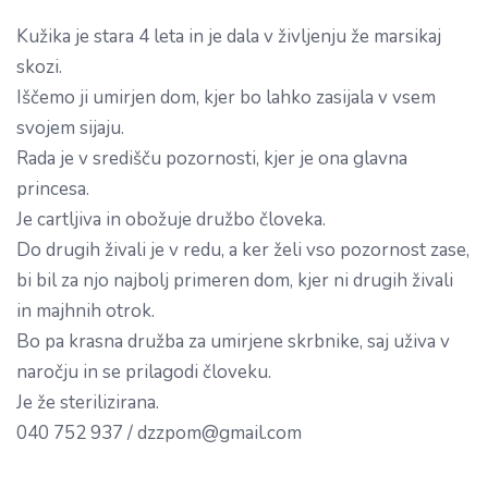
Kužika je stara 4 leta in je dala v življenju že marsikaj
skozi.
Iščemo ji umirjen dom, kjer bo lahko zasijala v vsem
svojem sijaju.
Rada je v središču pozornosti, kjer je ona glavna
princesa.
Je cartljiva in obožuje družbo človeka.
Do drugih živali je v redu, a ker želi vso pozornost zase,
bi bil za njo najbolj primeren dom, kjer ni drugih živali
in majhnih otrok.
Bo pa krasna družba za umirjene skrbnike, saj uživa v
naročju in se prilagodi človeku.
Je že sterilizirana.
040 752 937 / dzzpom@gmail.com