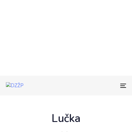
To
na
Lučka