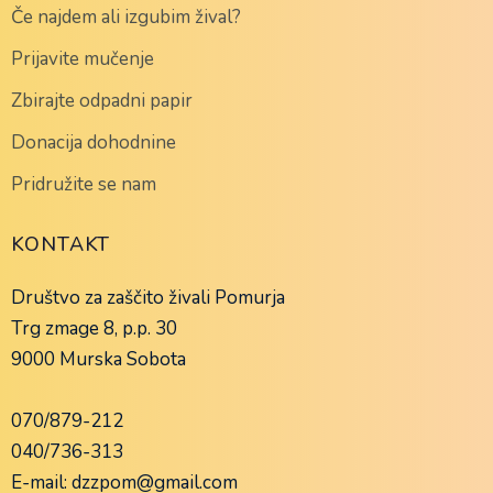
Če najdem ali izgubim žival?
Prijavite mučenje
Zbirajte odpadni papir
Donacija dohodnine
Pridružite se nam
KONTAKT
Društvo za zaščito živali Pomurja
Trg zmage 8, p.p. 30
9000 Murska Sobota
070/879-212
040/736-313
E-mail: dzzpom@gmail.com